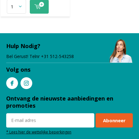
Hulp Nodig?
Bel Gerust! Telnr +31 512-543258
Volg ons
Ontvang de nieuwste aanbiedingen en
promoties
Abonneer
* Lees hier de wettelijke beperkingen