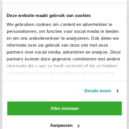
Reviews
Deze website maakt gebruik van cookies
We gebruiken cookies om content en advertenties te
Gerelateerde producten
personaliseren, om functies voor social media te bieden
en om ons websiteverkeer te analyseren. Ook delen we
informatie over uw gebruik van onze site met onze
partners voor social media, adverteren en analyse. Deze
partners kunnen deze gegevens combineren met andere
informatie die u aan ze heeft verstrekt of die ze hebben
verzameld op basis van uw gebruik van hun services.
Goldwell Colorance Demi
Goldwell System Cream
Details tonen
Permanent Hair Color
Developer Lotion 2% -
60ml - 8 t/m Mix
1000ml
Alles toestaan
€ 14,50
€ 21,80
€ 18,15
Aanpassen