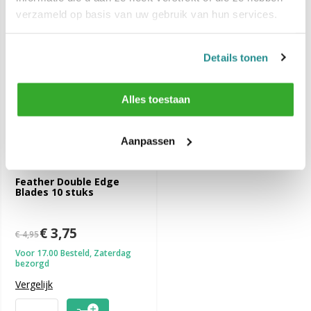
-24%
verzameld op basis van uw gebruik van hun services.
SALE
Details tonen
Alles toestaan
Aanpassen
Feather Double Edge
Blades 10 stuks
€ 3,75
€ 4,95
Voor 17.00 Besteld, Zaterdag
bezorgd
Vergelijk