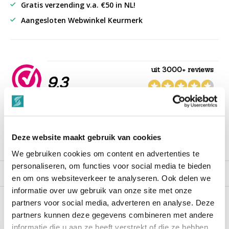
Gratis verzending v.a. €50 in NL!
Aangesloten Webwinkel Keurmerk
uit 3000+ reviews
9,3
““Snelle levering , alles compleet, goed verpakt.””
Deze website maakt gebruik van cookies
Productomschrijving
We gebruiken cookies om content en advertenties te
personaliseren, om functies voor social media te bieden
Reviews
en om ons websiteverkeer te analyseren. Ook delen we
informatie over uw gebruik van onze site met onze
partners voor social media, adverteren en analyse. Deze
Recent bekeken
partners kunnen deze gegevens combineren met andere
informatie die u aan ze heeft verstrekt of die ze hebben