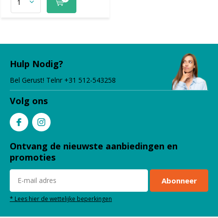
Hulp Nodig?
Bel Gerust! Telnr +31 512-543258
Volg ons
Ontvang de nieuwste aanbiedingen en
promoties
Abonneer
* Lees hier de wettelijke beperkingen