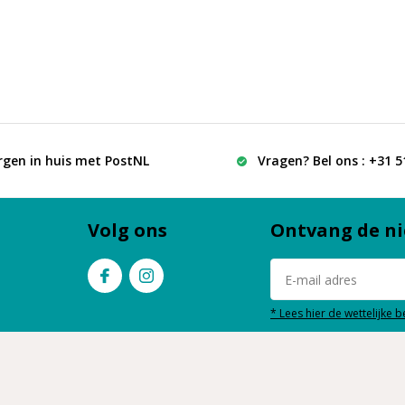
rgen in huis met PostNL
Vragen? Bel ons : +31 
Volg ons
Ontvang de ni
* Lees hier de wettelijke 