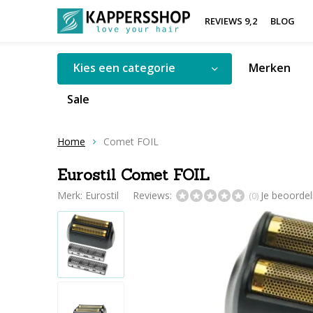
REVIEWS 9,2
BLOG
Kies een categorie
Merken
Sale
Home
Comet FOIL
Eurostil Comet FOIL
Merk:
Eurostil
Reviews:
Je beoorde
(0)