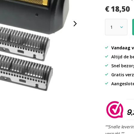
€ 18,50
Vandaag v
Altijd de b
Snel bezorg
Gratis verz
Aangeslot
9,
““Snelle leveri
verpakt.””