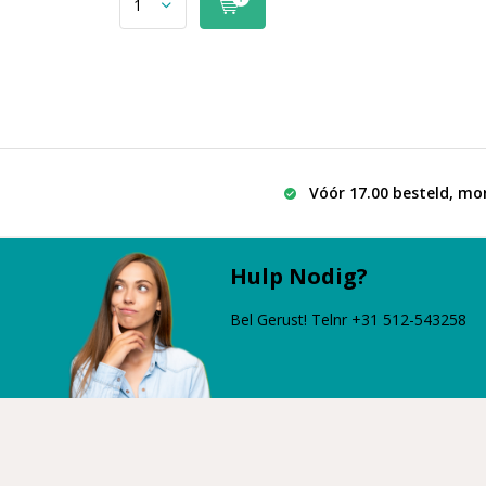
Vóór 17.00 besteld, mo
Hulp Nodig?
Bel Gerust! Telnr +31 512-543258