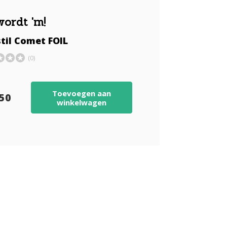
wordt 'm!
til Comet FOIL
(0)
Toevoegen aan
,50
winkelwagen