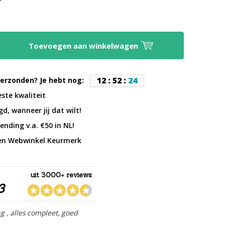
Toevoegen aan winkelwagen
1
2
:
5
2
:
2
3
erzonden? Je hebt nog:
este kwaliteit
d, wanneer jij dat wilt!
ending v.a. €50 in NL!
en Webwinkel Keurmerk
uit 3000+ reviews
3
ng , alles compleet, goed