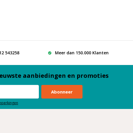
512 543258
Meer dan 150.000 Klanten
euwste aanbiedingen en promoties
Abonneer
beperkingen