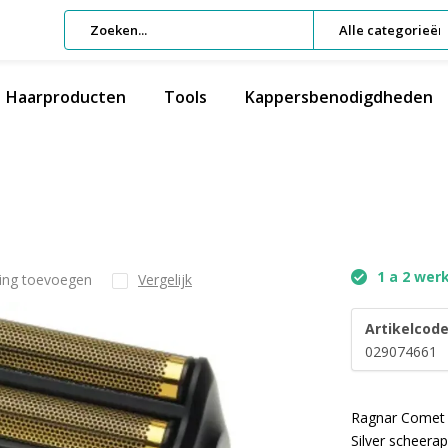
Alle categorieën
Haarproducten
Tools
Kappersbenodigdheden
1 a 2 wer
ling toevoegen
Vergelijk
Artikelcode
029074661
Ragnar Comet 
Silver scheera