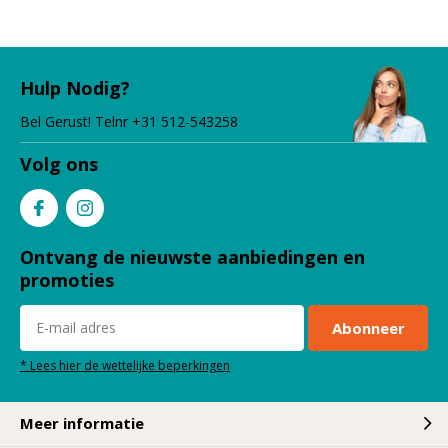
Hulp Nodig?
Bel Gerust! Telnr +31 512-543258
Volg ons
Ontvang de nieuwste aanbiedingen en
promoties
Abonneer
* Lees hier de wettelijke beperkingen
Meer informatie