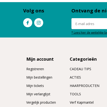
Volg ons
Ontvang de ni
* Lees hier de wettelijke 
Mijn account
Categorieën
Registreren
CADEAU TIPS
n
Mijn bestellingen
ACTIES
Mijn tickets
HAARPRODUCTEN
Mijn verlanglijst
TOOLS
Vergelijk producten
Verf Kapmantel