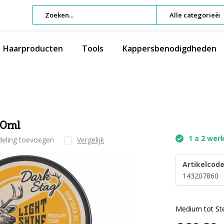
Alle categorieën
Haarproducten
Tools
Kappersbenodigdheden
00ml
1 a 2 wer
deling toevoegen
Vergelijk
Artikelcode
143207860
Medium tot St