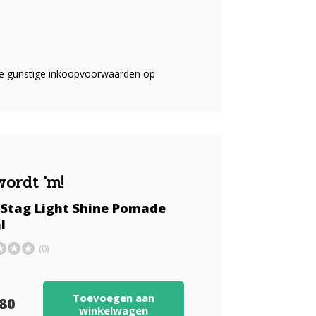
 de gunstige inkoopvoorwaarden op
wordt 'm!
 Stag Light Shine Pomade
l
(0)
Toevoegen aan
,80
winkelwagen