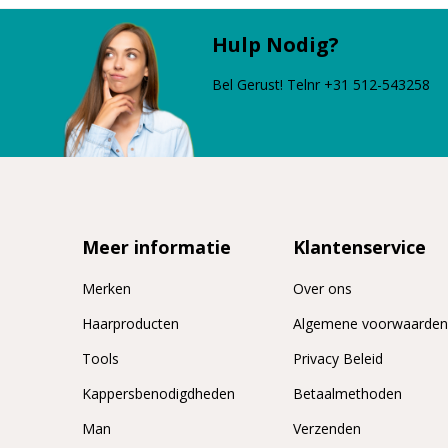
Hulp Nodig?
Bel Gerust! Telnr +31 512-543258
Meer informatie
Klantenservice
Merken
Over ons
Haarproducten
Algemene voorwaarde
Tools
Privacy Beleid
Kappersbenodigdheden
Betaalmethoden
Man
Verzenden