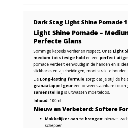
Dark Stag Light Shine Pomade 
Light Shine Pomade – Medium
Perfecte Glans
Sommige kapsels verdienen respect. Onze
Light 
medium tot stevige hold
en een
perfect uitg
pomade verdeelt eenvoudig in de handen en is id
slickbacks en zijscheidingen, mooi strak te houden.
De
Long-lasting formule
zorgt dat je stijl de hele
granaatappel geur
een onweerstaanbare touch g
samenstelling
is uitwassen moeiteloos.
Inhoud:
100ml
Nieuw en Verbeterd: Softere Fo
Makkelijker aan te brengen:
nieuwe, zach
scheppen