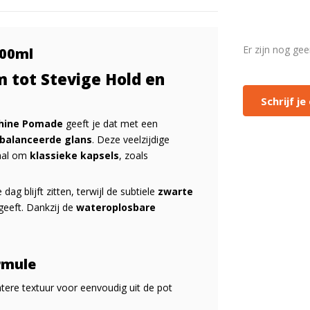
Er zijn nog ge
100ml
 tot Stevige Hold en
Schrijf j
Shine Pomade
geeft je dat met een
ebalanceerde glans
. Deze veelzijdige
eaal om
klassieke kapsels
, zoals
 dag blijft zitten, terwijl de subtiele
zwarte
eeft. Dankzij de
wateroplosbare
rmule
tere textuur voor eenvoudig uit de pot