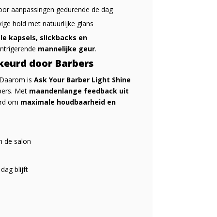
t voor aanpassingen gedurende de dag
ge hold met natuurlijke glans
le kapsels, slickbacks en
 intrigerende
mannelijke geur
.
keurd door Barbers
. Daarom is
Ask Your Barber Light Shine
pers. Met
maandenlange feedback uit
erd om
maximale houdbaarheid en
in de salon
dag blijft