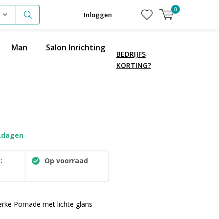
0
Inloggen
Man
Salon Inrichting
BEDRIJFS
KORTING?
kdagen
:
Op voorraad
erke Pomade met lichte glans