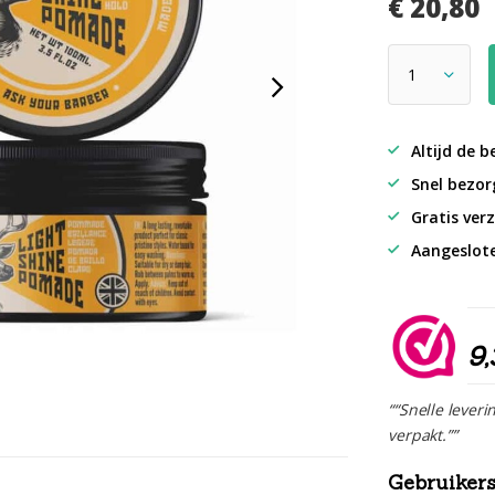
€ 20,80
Altijd de b
Snel bezorg
Gratis verz
Aangeslot
9,
““Snelle leveri
verpakt.””
Gebruikers