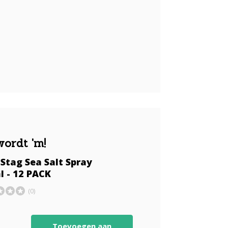
wordt 'm!
Stag Sea Salt Spray
l - 12 PACK
(0)
Toevoegen aan