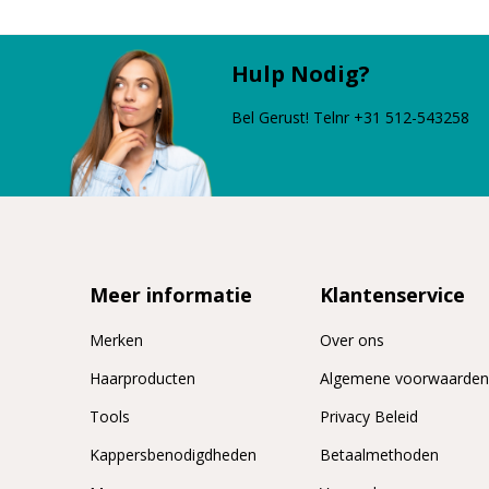
Hulp Nodig?
Bel Gerust! Telnr +31 512-543258
Meer informatie
Klantenservice
Merken
Over ons
Haarproducten
Algemene voorwaarde
Tools
Privacy Beleid
Kappersbenodigdheden
Betaalmethoden