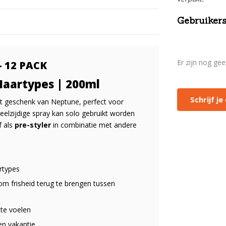
Gebruikers
Er zijn nog ge
- 12 PACK
Haartypes | 200ml
Schrijf j
het geschenk van Neptune
, perfect voor
veelzijdige spray kan solo gebruikt worden
f als
pre-styler
in combinatie met andere
rtypes
 om frisheid terug te brengen tussen
 te voelen
en vakantie