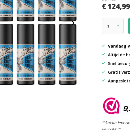
€ 124,9
Vandaag v
Altijd de b
Snel bezorg
Gratis verz
Aangeslot
9,
““Snelle leveri
verpakt.””