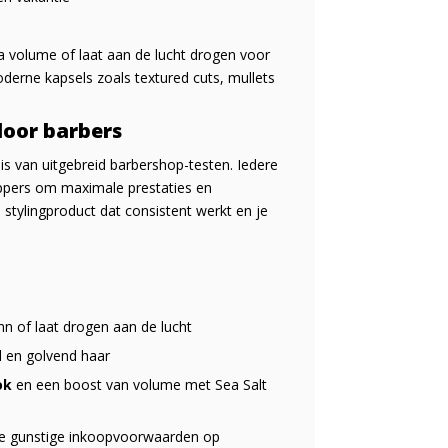
a volume of laat aan de lucht drogen voor
oderne kapsels zoals textured cuts, mullets
door barbers
sis van uitgebreid barbershop-testen. Iedere
appers om maximale prestaties en
 stylingproduct dat consistent werkt en je
hn of laat drogen aan de lucht
eil en golvend haar
ok
en een boost van volume met
Sea Salt
 de gunstige inkoopvoorwaarden op