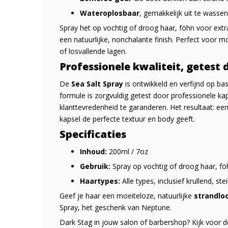
Wateroplosbaar
, gemakkelijk uit te wassen
Spray het op vochtig of droog haar, föhn voor extr
een natuurlijke, nonchalante finish. Perfect voor m
of losvallende lagen.
Professionele kwaliteit, getest 
De
Sea Salt Spray
is ontwikkeld en verfijnd op ba
formule is zorgvuldig getest door professionele k
klanttevredenheid te garanderen. Het resultaat: een
kapsel de perfecte textuur en body geeft.
Specificaties
Inhoud:
200ml / 7oz
Gebruik:
Spray op vochtig of droog haar, fö
Haartypes:
Alle types, inclusief krullend, st
Geef je haar een moeiteloze, natuurlijke
strandlo
Spray, het geschenk van Neptune.
Dark Stag in jouw salon of barbershop? Kijk voor