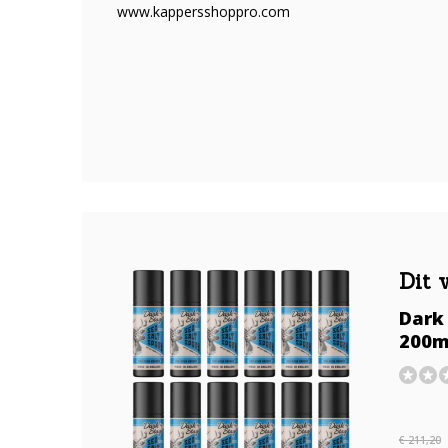
www.kappersshoppro.com
Dit 
Dark 
200m
€ 211,20