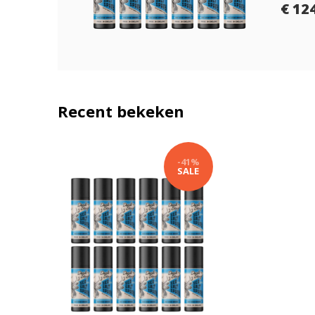
€ 12
Recent bekeken
-41%
SALE