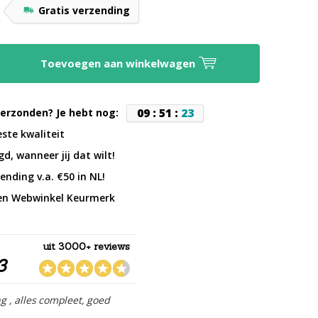
9
Gratis verzending
Toevoegen aan winkelwagen
0
9
:
5
1
:
2
2
erzonden? Je hebt nog:
este kwaliteit
d, wanneer jij dat wilt!
ending v.a. €50 in NL!
en Webwinkel Keurmerk
uit 3000+ reviews
3
ng , alles compleet, goed