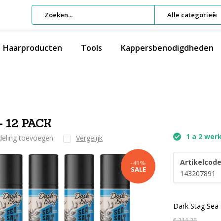
Alle categorieën
Haarproducten
Tools
Kappersbenodigdheden
- 12 PACK
1 a 2 wer
deling toevoegen
Vergelijk
Artikelcode
-41%
SALE
143207891
Dark Stag Sea 
€ 211,20