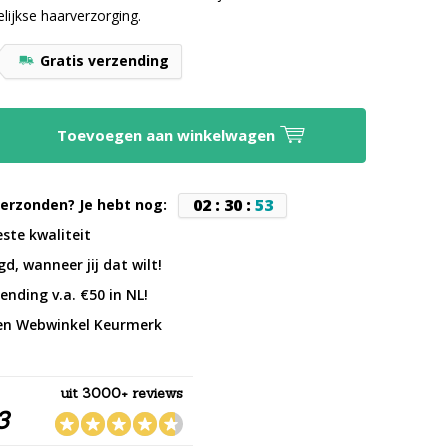
lijkse haarverzorging.
Gratis verzending
Toevoegen aan winkelwagen
0
2
:
3
0
:
5
2
erzonden? Je hebt nog:
este kwaliteit
d, wanneer jij dat wilt!
ending v.a. €50 in NL!
en Webwinkel Keurmerk
uit 3000+ reviews
3