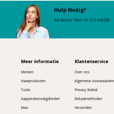
Hulp Nodig?
Bel Gerust! Telnr +31 512-543258
Meer informatie
Klantenservice
Merken
Over ons
Haarproducten
Algemene voorwaarde
Tools
Privacy Beleid
Kappersbenodigdheden
Betaalmethoden
Man
Verzenden