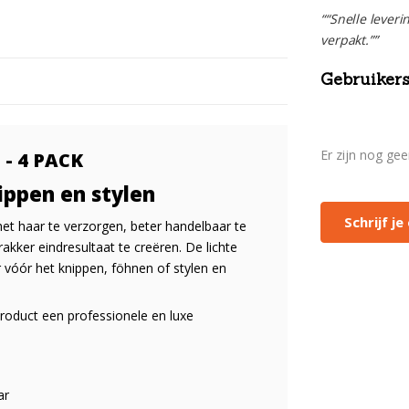
““Snelle leveri
verpakt.””
Gebruikers
Er zijn nog ge
 - 4 PACK
ippen en stylen
Schrijf j
et haar te verzorgen, beter handelbaar te
kker eindresultaat te creëren. De lichte
r vóór het knippen, föhnen of stylen en
product een professionele en luxe
ar