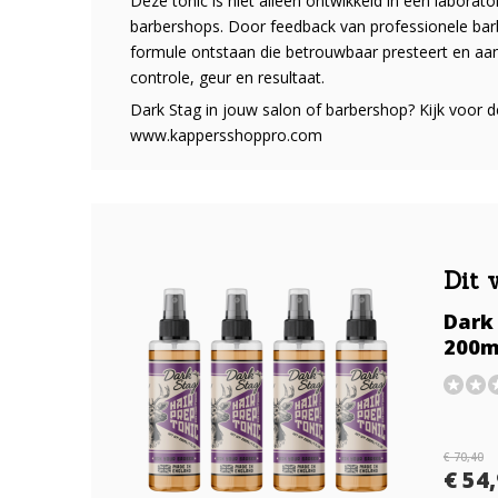
Deze tonic is niet alleen ontwikkeld in een laborat
barbershops. Door feedback van professionele barb
formule ontstaan die betrouwbaar presteert en aans
controle, geur en resultaat.
Dark Stag in jouw salon of barbershop? Kijk voor
www.kappersshoppro.com
Dit 
Dark 
200m
€ 70,40
€ 54