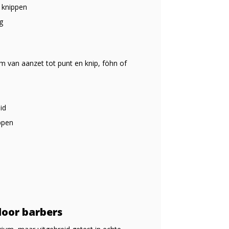
n knippen
g
 van aanzet tot punt en knip, föhn of
id
ppen
door barbers