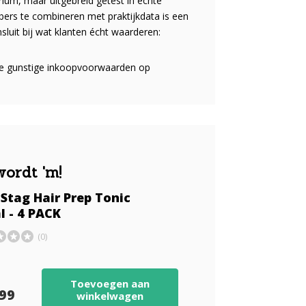
orium, maar uitgebreid getest in echte
ers te combineren met praktijkdata is een
luit bij wat klanten écht waarderen:
 de gunstige inkoopvoorwaarden op
wordt 'm!
Stag Hair Prep Tonic
l - 4 PACK
(0)
Toevoegen aan
,99
winkelwagen