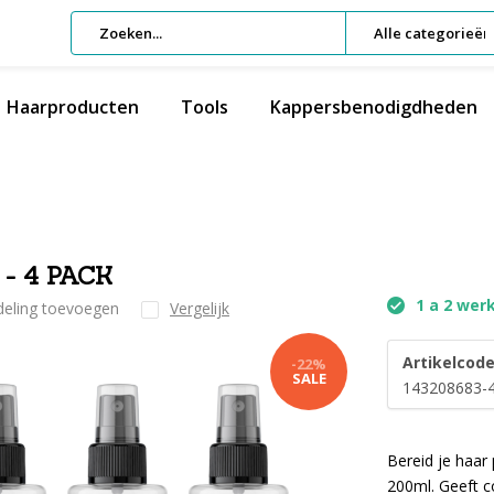
Alle categorieën
Haarproducten
Tools
Kappersbenodigdheden
 - 4 PACK
1 a 2 wer
deling toevoegen
Vergelijk
Artikelcode
-22%
SALE
143208683-
Bereid je haar
200ml. Geeft co