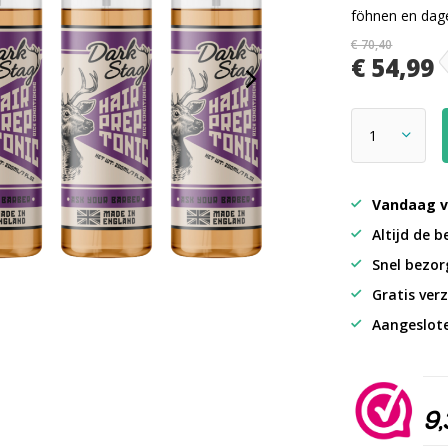
föhnen en dage
€ 70,40
€ 54,99
Vandaag v
Altijd de b
Snel bezorg
Gratis verz
Aangeslot
9,