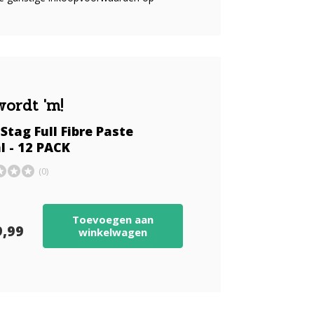
wordt 'm!
Stag Full Fibre Paste
l - 12 PACK
(0)
Toevoegen aan
9,99
winkelwagen