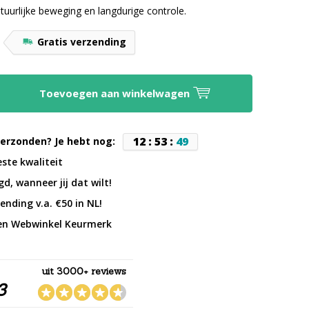
tuurlijke beweging en langdurige controle.
9
Gratis verzending
Toevoegen aan winkelwagen
1
2
:
5
3
:
4
8
erzonden? Je hebt nog:
este kwaliteit
d, wanneer jij dat wilt!
ending v.a. €50 in NL!
en Webwinkel Keurmerk
uit 3000+ reviews
3