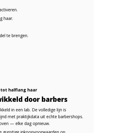
ctiveren.
g haar.
el te brengen.
 tot halflang haar
wikkeld door barbers
eld in een lab. De volledige lijn is
ijnd met praktijkdata uit echte barbershops.
eloven — elke dag opnieuw.
 de gunstige inkoopvoorwaarden op