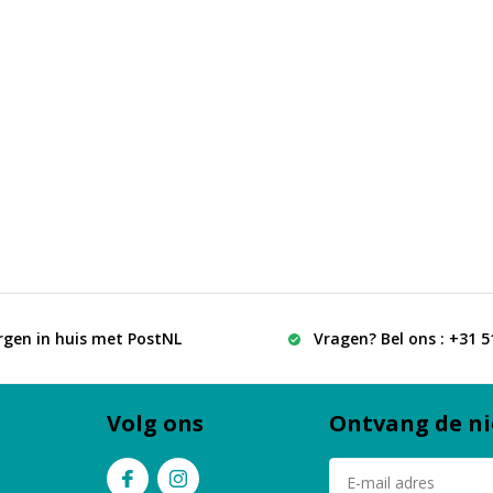
rgen in huis met PostNL
Vragen? Bel ons : +31 
Volg ons
Ontvang de ni