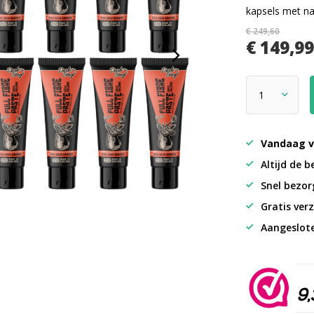
kapsels met na
€ 249,60
€ 149,9
Vandaag v
Altijd de b
Snel bezorg
Gratis verz
Aangeslot
9,