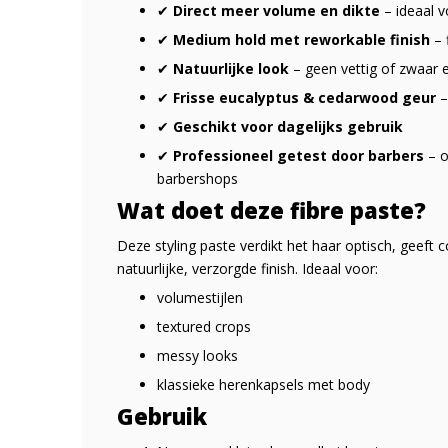
✔
Direct meer volume en dikte
– ideaal v
✔
Medium hold met reworkable finish
– 
✔
Natuurlijke look
– geen vettig of zwaar e
✔
Frisse eucalyptus & cedarwood geur
–
✔
Geschikt voor dagelijks gebruik
✔
Professioneel getest door barbers
– o
barbershops
Wat doet deze fibre paste?
Deze styling paste verdikt het haar optisch, geeft 
natuurlijke, verzorgde finish. Ideaal voor:
volumestijlen
textured crops
messy looks
klassieke herenkapsels met body
Gebruik