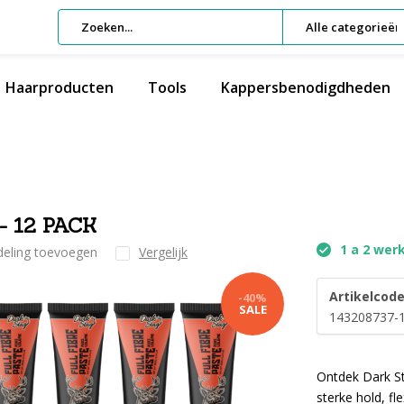
Alle categorieën
Haarproducten
Tools
Kappersbenodigdheden
 - 12 PACK
1 a 2 wer
deling toevoegen
Vergelijk
Artikelcode
-40%
SALE
143208737-
Ontdek Dark St
sterke hold, fl