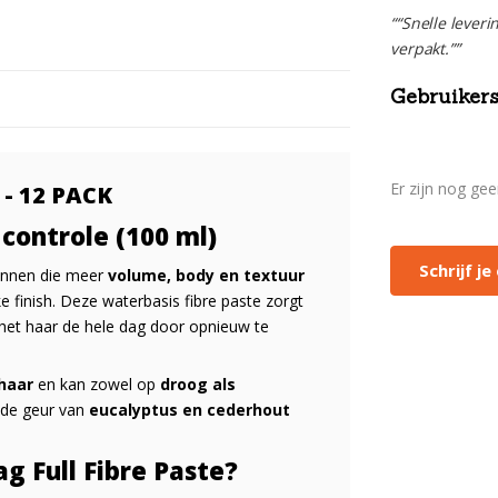
““Snelle leveri
verpakt.””
Gebruikers
Er zijn nog ge
 - 12 PACK
 controle (100 ml)
Schrijf j
annen die meer
volume, body en textuur
e finish. Deze waterbasis fibre paste zorgt
l het haar de hele dag door opnieuw te
 haar
en kan zowel op
droog als
nde geur van
eucalyptus en cederhout
g Full Fibre Paste?