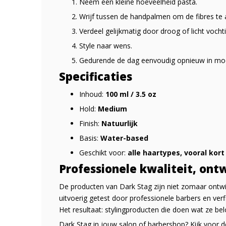
Neem een kleine hoeveelheid pasta.
Wrijf tussen de handpalmen om de fibres te a
Verdeel gelijkmatig door droog of licht vochti
Style naar wens.
Gedurende de dag eenvoudig opnieuw in mod
Specificaties
Inhoud:
100 ml / 3.5 oz
Hold:
Medium
Finish:
Natuurlijk
Basis:
Water-based
Geschikt voor:
alle haartypes, vooral kort
Professionele kwaliteit, ont
De producten van Dark Stag zijn niet zomaar ontwikk
uitvoerig getest door professionele barbers en verf
Het resultaat: stylingproducten die doen wat ze b
Dark Stag in jouw salon of barbershop? Kijk voor