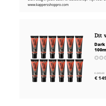
www.kappersshoppro.com
Dit 
Dark 
100m
€ 249,60
€ 14