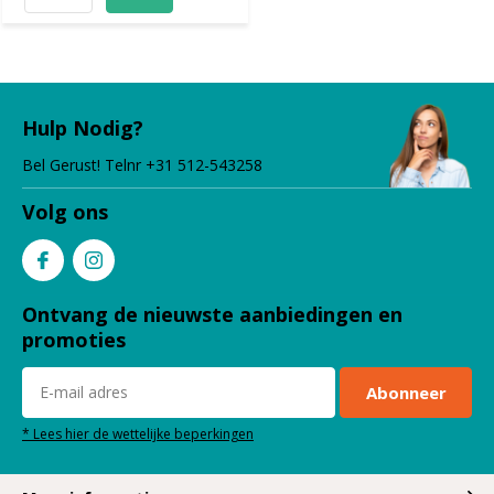
Hulp Nodig?
Bel Gerust! Telnr +31 512-543258
Volg ons
Ontvang de nieuwste aanbiedingen en
promoties
Abonneer
* Lees hier de wettelijke beperkingen