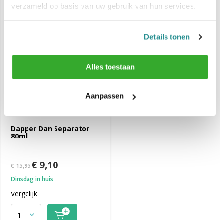
verzameld op basis van uw gebruik van hun services.
-43%
SALE
Details tonen
Alles toestaan
Aanpassen
Dapper Dan Separator
80ml
€ 9,10
€ 15,95
Dinsdag in huis
Vergelijk