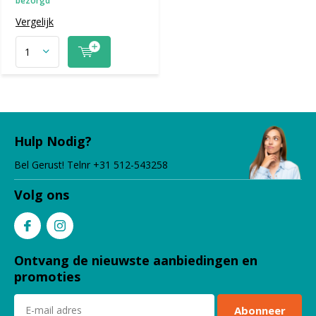
bezorgd
Vergelijk
Hulp Nodig?
Bel Gerust! Telnr +31 512-543258
Volg ons
Ontvang de nieuwste aanbiedingen en
promoties
Abonneer