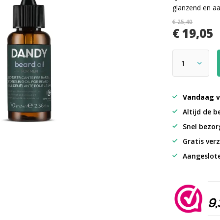
glanzend en a
€ 25,40
€ 19,05
Vandaag v
Altijd de b
Snel bezorg
Gratis verz
Aangeslot
9,