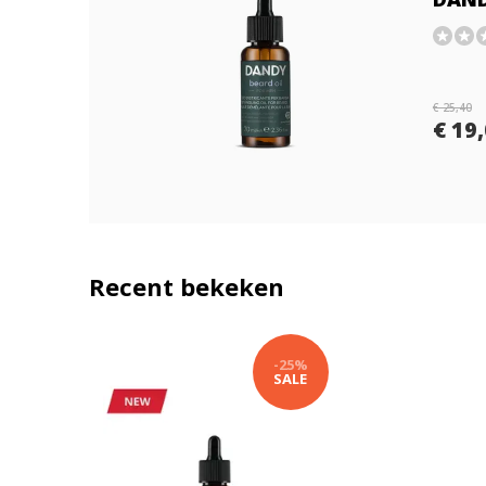
€ 25,40
€ 19
Recent bekeken
-25%
SALE