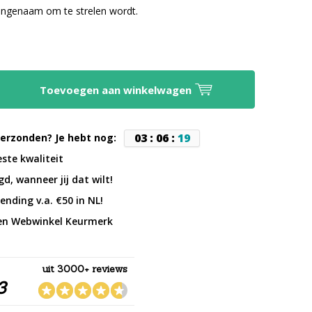
angenaam om te strelen wordt.
Toevoegen aan winkelwagen
0
3
:
0
6
:
1
8
erzonden? Je hebt nog:
este kwaliteit
d, wanneer jij dat wilt!
ending v.a. €50 in NL!
en Webwinkel Keurmerk
uit 3000+ reviews
3