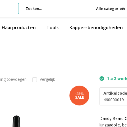
Alle categorieën
Haarproducten
Tools
Kappersbenodigdheden
1 a 2 wer
ling toevoegen
Vergelijk
Artikelcode
-25%
SALE
460000019
Dandy Beard Oi
lijnzaadolie, 