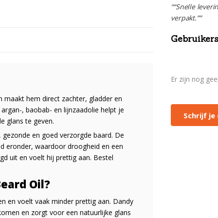
““Snelle leveri
verpakt.””
Gebruikers
Er zijn nog ge
n maakt hem direct zachter, gladder en
rgan-, baobab- en lijnzaadolie helpt je
Schrijf j
e glans te geven.
e, gezonde en goed verzorgde baard. De
uid eronder, waardoor droogheid en een
d uit en voelt hij prettig aan. Bestel
eard Oil?
ven en voelt vaak minder prettig aan. Dandy
komen en zorgt voor een natuurlijke glans