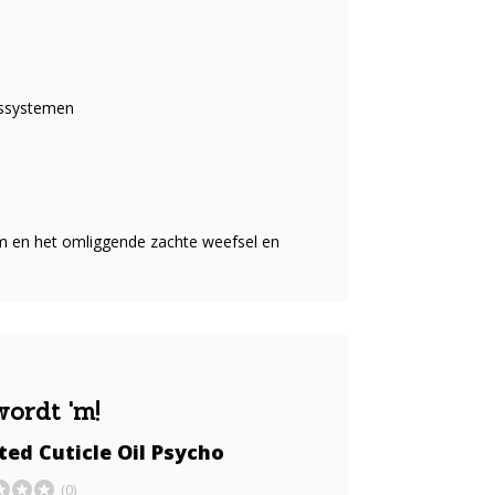
gssystemen
em en het omliggende zachte weefsel en
wordt 'm!
ed Cuticle Oil Psycho
(0)