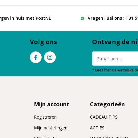
rgen in huis met PostNL
Vragen? Bel ons : +31 
Volg ons
Ontvang de ni
* Lees hier de wettelijke 
Mijn account
Categorieën
Registreren
CADEAU TIPS
n
Mijn bestellingen
ACTIES