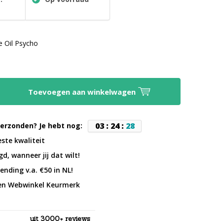
e Oil Psycho
Toevoegen aan winkelwagen
0
3
:
2
4
:
2
7
erzonden? Je hebt nog:
este kwaliteit
d, wanneer jij dat wilt!
ending v.a. €50 in NL!
en Webwinkel Keurmerk
uit 3000+ reviews