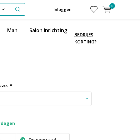
0
Inloggen
Man
Salon Inrichting
BEDRIJFS
KORTING?
uze:
*
kdagen
:
Op voorraad