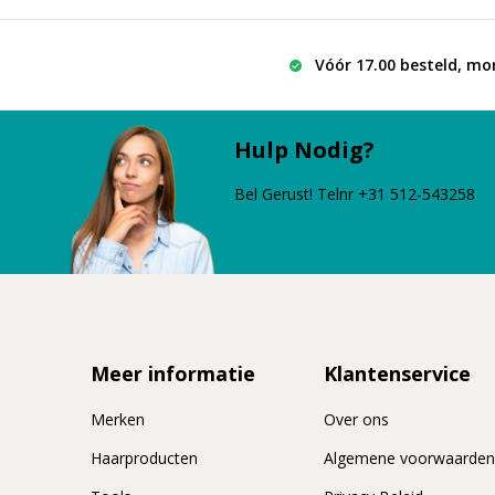
Vóór 17.00 besteld, mo
Hulp Nodig?
Bel Gerust! Telnr +31 512-543258
Meer informatie
Klantenservice
Merken
Over ons
Haarproducten
Algemene voorwaarde