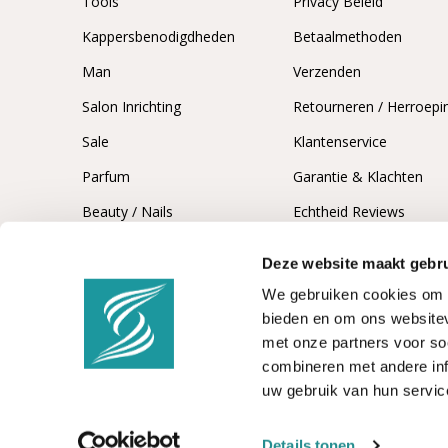
Tools
Privacy Beleid
Kappersbenodigdheden
Betaalmethoden
Man
Verzenden
Salon Inrichting
Retourneren / Herroepi
Sale
Klantenservice
Parfum
Garantie & Klachten
Beauty / Nails
Echtheid Reviews
Deze website maakt gebru
We gebruiken cookies om c
bieden en om ons websitev
met onze partners voor so
combineren met andere inf
uw gebruik van hun servic
© 2026 -
Kappersshop
Details tonen