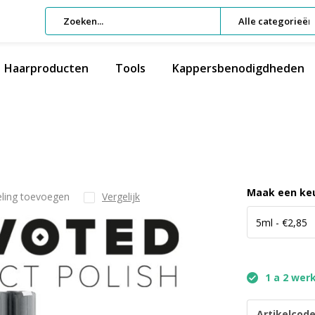
Alle categorieën
Haarproducten
Tools
Kappersbenodigdheden
Maak een ke
eling toevoegen
Vergelijk
1 a 2 wer
Artikelcode