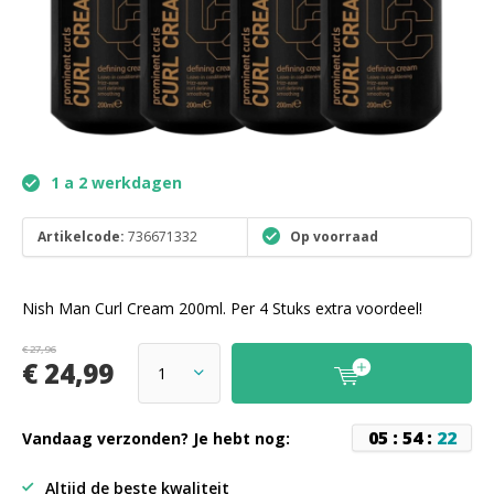
1 a 2 werkdagen
Artikelcode:
736671332
Op voorraad
Nish Man Curl Cream 200ml. Per 4 Stuks extra voordeel!
€ 27,96
€ 24,99
0
5
:
5
4
:
2
2
Vandaag verzonden? Je hebt nog:
Altijd de beste kwaliteit