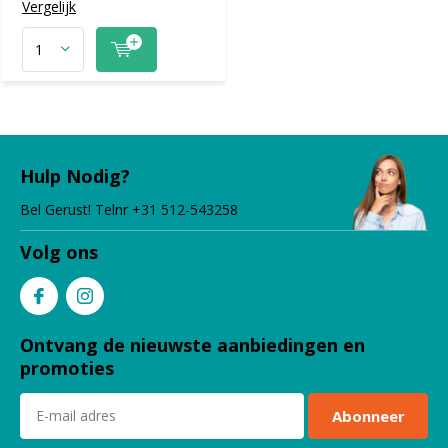
Vergelijk
Hulp Nodig?
Bel Gerust! Telnr +31 512-543258
Volg ons
Ontvang de nieuwste aanbiedingen en
promoties
Abonneer