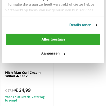
Recent bekeken
informatie die u aan ze heeft verstrekt of die ze hebben
verzameld op basis van uw gebruik van hun services.
-11%
SALE
Details tonen
Alles toestaan
Aanpassen
Nish Man Curl Cream
200ml 4-Pack
€ 24,99
€ 27,96
Voor 17.00 Besteld, Zaterdag
bezorgd