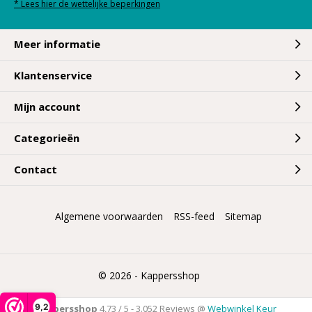
* Lees hier de wettelijke beperkingen
Meer informatie
Klantenservice
Mijn account
Categorieën
Contact
Algemene voorwaarden
RSS-feed
Sitemap
© 2026 -
Kappersshop
9,2
Kappersshop
4,73
/
5
-
3.052
Reviews @
Webwinkel Keur