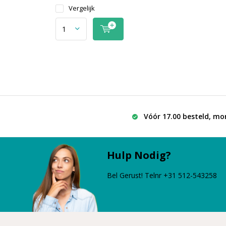
Vergelijk
Vóór 17.00 besteld, mo
Hulp Nodig?
Bel Gerust! Telnr +31 512-543258