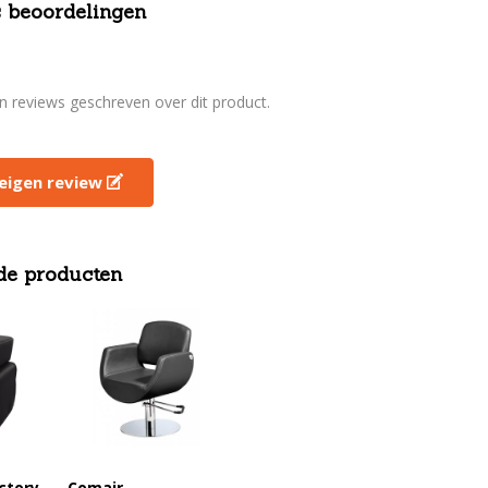
 beoordelingen
en reviews geschreven over dit product.
e eigen review
de producten
ctory
Comair