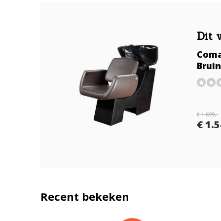
Dit 
Coma
Bruin
€ 1.699,-
€ 1.5
Recent bekeken