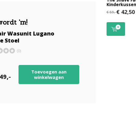
Kinderkusse
€ 42,50
€ 59,-
wordt 'm!
ir Wasunit Lugano
e Stoel
(0)
Toevoegen aan
49,-
winkelwagen