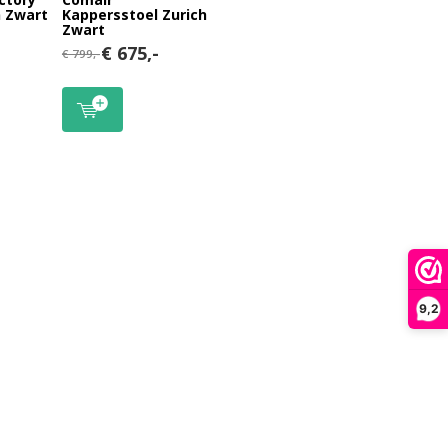
n Zwart
Kappersstoel Zurich
Zwart
€ 675,-
€ 799,-
9,2