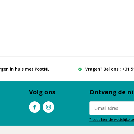
rgen in huis met PostNL
Vragen? Bel ons : +31 
Volg ons
Ontvang de ni
* Lees hier de wettelijke 