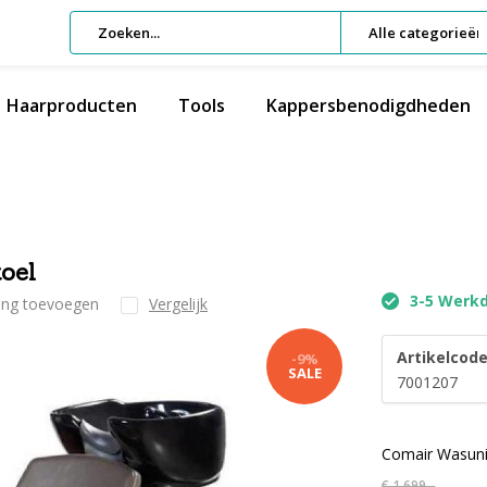
Alle categorieën
Haarproducten
Tools
Kappersbenodigdheden
oel
3-5 Werk
ling toevoegen
Vergelijk
Artikelcode
-9%
SALE
7001207
Comair Wasuni
€ 1.699,-