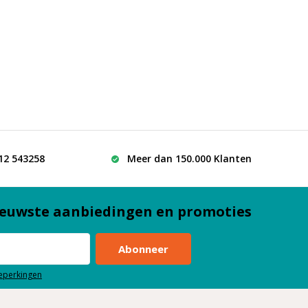
512 543258
Meer dan 150.000 Klanten
euwste aanbiedingen en promoties
Abonneer
beperkingen