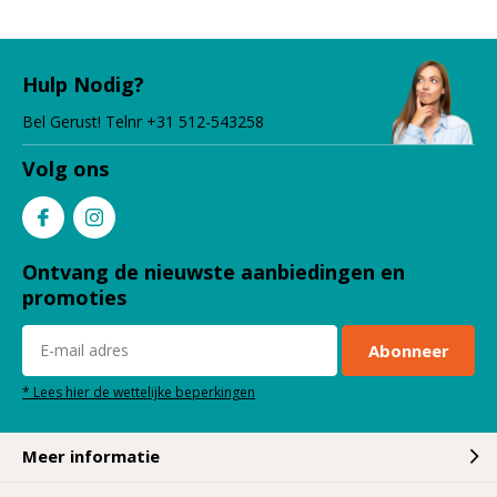
Hulp Nodig?
Bel Gerust! Telnr +31 512-543258
Volg ons
Ontvang de nieuwste aanbiedingen en
promoties
Abonneer
* Lees hier de wettelijke beperkingen
Meer informatie