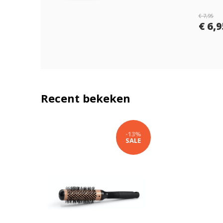
€ 7,95
€ 6,
Recent bekeken
-13%
SALE