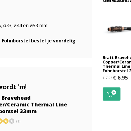
Gerelateer
25, ø33, ø44 en ø53 mm
Fohnborstel bestel je voordelig
Bratt Braveh
Copper/Cera
Thermal Line
Fohnborstel
€ 6,95
€ 7,95
wordt 'm!
t Bravehead
er/Ceramic Thermal Line
borstel 33mm
(1)