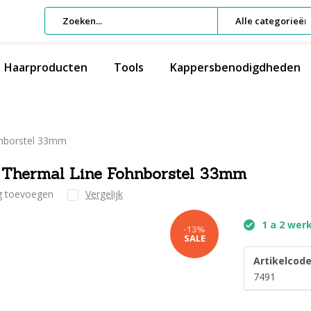
Alle categorieën
Haarproducten
Tools
Kappersbenodigdheden
hnborstel 33mm
 Thermal Line Fohnborstel 33mm
ng toevoegen
Vergelijk
1 a 2 wer
-13%
SALE
Artikelcode
7491