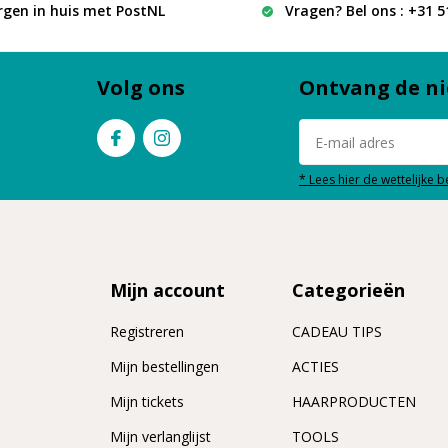
rgen in huis met PostNL
Vragen? Bel ons : +31 
Volg ons
Ontvang de ni
* Lees hier de wettelijke 
Mijn account
Categorieën
Registreren
CADEAU TIPS
n
Mijn bestellingen
ACTIES
Mijn tickets
HAARPRODUCTEN
Mijn verlanglijst
TOOLS