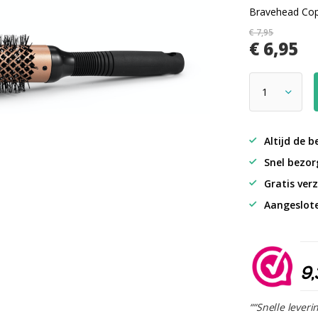
Bravehead Cop
€ 7,95
€ 6,95
Altijd de b
Snel bezorg
Gratis verz
Aangeslot
9,
““Snelle leveri