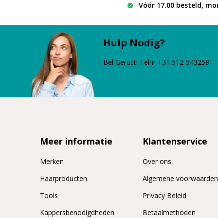
Vóór 17.00 besteld, mo
Hulp Nodig?
Bel Gerust! Telnr +31 512-543258
Meer informatie
Klantenservice
Merken
Over ons
Haarproducten
Algemene voorwaarde
Tools
Privacy Beleid
Kappersbenodigdheden
Betaalmethoden