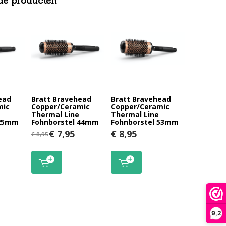
de producten
ead
Bratt Bravehead
Bratt Bravehead
mic
Copper/Ceramic
Copper/Ceramic
Thermal Line
Thermal Line
 25mm
Fohnborstel 44mm
Fohnborstel 53mm
€ 7,95
€ 8,95
€ 8,95
9,2