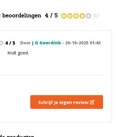
s beoordelingen
4 / 5
(1)
4 / 5
Door
J G Geerdink
- 26-10-2025 01:43
Krult goed.
Schrijf je eigen review