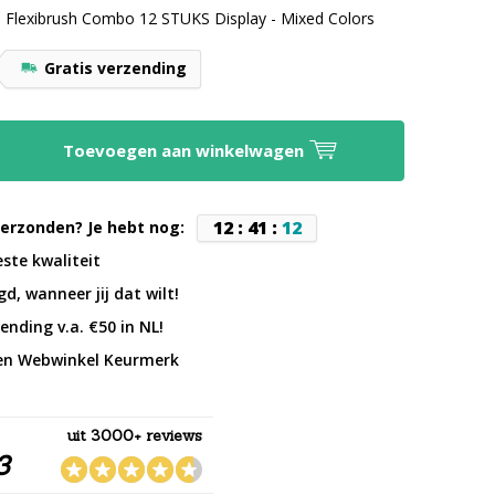
s Flexibrush Combo 12 STUKS Display - Mixed Colors
Gratis verzending
Toevoegen aan winkelwagen
1
2
:
4
1
:
1
1
erzonden? Je hebt nog:
este kwaliteit
d, wanneer jij dat wilt!
ending v.a. €50 in NL!
en Webwinkel Keurmerk
uit 3000+ reviews
3