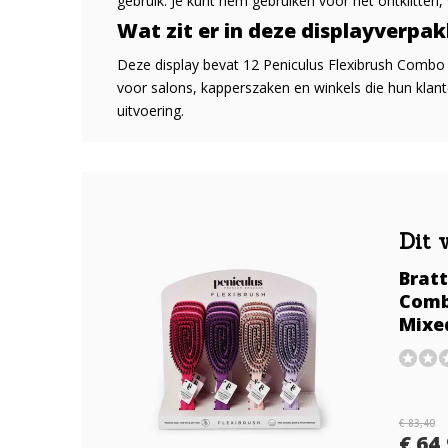
gebruik. Je kunt hem gebruiken voor het ontklitten,
Wat zit er in deze displayverpa
Deze display bevat 12 Peniculus Flexibrush Combo bo
voor salons, kapperszaken en winkels die hun klante
uitvoering.
Dit 
Bratt
Comb
Mixe
€ 83,40
€ 64