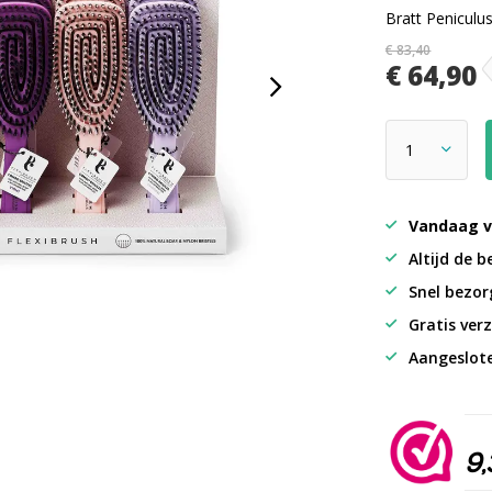
Bratt Peniculu
€ 83,40
€ 64,90
Vandaag v
Altijd de b
Snel bezorg
Gratis verz
Aangeslot
9,