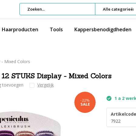
Alle categorieën
Haarproducten
Tools
Kappersbenodigdheden
 - Mixed Colors
o 12 STUKS Display - Mixed Colors
ng toevoegen
Vergelijk
1 a 2 wer
-22%
SALE
Artikelcode
7922