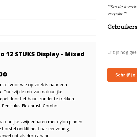
““Snelle leveri
verpakt.””
Gebruikers
Er zijn nog ge
o 12 STUKS Display - Mixed
bo
Schrijf j
rstel voor wie op zoek is naar een
 Dankzij de mix van natuurlijke
epel door het haar, zonder te trekken.
 Peniculus Flexibrush Combo.
atuurlijke zwijnenharen met nylon pinnen
 borstel ontklit het haar eenvoudig,
zowel nat als droog haar.