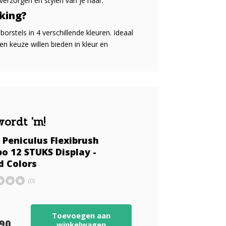
 verzorgen en stylen van je haar.
kking?
rstels in 4 verschillende kleuren. Ideaal
n keuze willen bieden in kleur en
wordt 'm!
 Peniculus Flexibrush
o 12 STUKS Display -
d Colors
(0)
Toevoegen aan
,90
winkelwagen