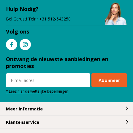
Hulp Nodig?
Bel Gerust! Telnr +31 512-543258
Volg ons
Ontvang de nieuwste aanbiedingen en
promoties
Abonneer
* Lees hier de wettelijke beperkingen
Meer informatie
Klantenservice