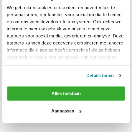
We gebruiken cookies om content en advertenties te
personaliseren, om functies voor social media te bieden
en om ons websiteverkeer te analyseren. Ook delen we
informatie over uw gebruik van onze site met onze
partners voor social media, adverteren en analyse. Deze
Scentific CASUAL FRIDAY
partners kunnen deze gegevens combineren met andere
Eau de Parfum 100ml
informatie die u aan ze heeft verstrekt of die ze hebben
verzameld op basis van uw gebruik van hun services.
€ 34,95
Dinsdag in huis
Details tonen
Vergelijk
Alles toestaan
Aanpassen