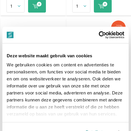
-23%
SALE
Deze website maakt gebruik van cookies
We gebruiken cookies om content en advertenties te
personaliseren, om functies voor social media te bieden
en om ons websiteverkeer te analyseren. Ook delen we
informatie over uw gebruik van onze site met onze
partners voor social media, adverteren en analyse. Deze
Nail Perfect Dippn
Nail Perfect Nailfile Half
partners kunnen deze gegevens combineren met andere
Remover 15ml
moon Zebra 240/240- 50
stuks
informatie die u aan ze heeft verstrekt of die ze hebben
verzameld op basis van uw gebruik van hun services.
€ 9,85
€ 74,95
€ 96,80
Voor 17.00 Besteld, Vrijdag
Voor 17.00 Besteld, Vrijdag