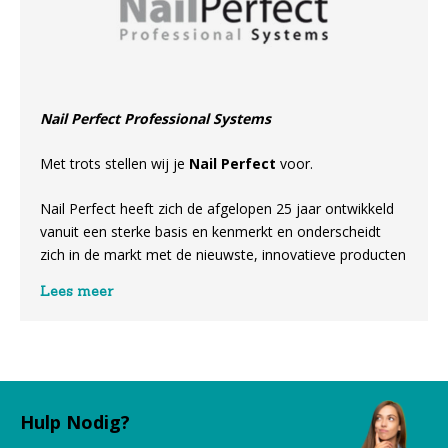
Nail Perfect Professional Systems
Met trots stellen wij je
Nail Perfect
voor.
Nail Perfect heeft zich de afgelopen 25 jaar ontwikkeld
vanuit een sterke basis en kenmerkt en onderscheidt
zich in de markt met de nieuwste, innovatieve producten
geselecteerd door onze professionals.
Lees meer
NailPerfect is een merk voor iedereen. Perfect
afgestemde prijs / kwaliteit verhouding. NailPerfect is
ontworpen voor uitbundige types, voor degenen die het
leven niet al te serieus nemen, voor de kleurrijke dagen,
maar vooral ook voor degenen die ten volle genieten
Hulp Nodig?
van het leven. Met NailPerfect kijken we altijd vooruit en