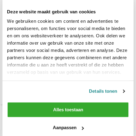
Gerelateerde producten
Deze website maakt gebruik van cookies
We gebruiken cookies om content en advertenties te
personaliseren, om functies voor social media te bieden
en om ons websiteverkeer te analyseren. Ook delen we
informatie over uw gebruik van onze site met onze
partners voor social media, adverteren en analyse. Deze
partners kunnen deze gegevens combineren met andere
informatie die u aan ze heeft verstrekt of die ze hebben
Babyliss Pro FXONE All-
verzameld op basis van uw gebruik van hun services.
Metal BLACK Tondeuse
Details tonen
€ 189,-
€ 242,-
Alles toestaan
Recent bekeken
Aanpassen