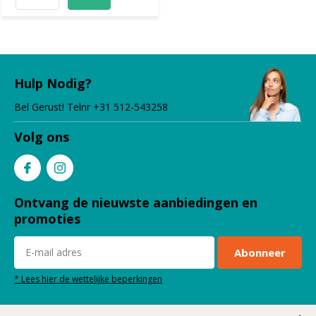
Hulp Nodig?
Bel Gerust! Telnr +31 512-543258
Volg ons
Ontvang de nieuwste aanbiedingen en
promoties
Abonneer
* Lees hier de wettelijke beperkingen