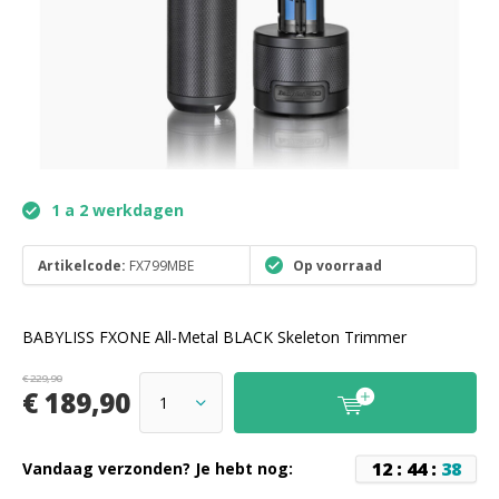
1 a 2 werkdagen
Artikelcode:
FX799MBE
Op voorraad
BABYLISS FXONE All-Metal BLACK Skeleton Trimmer
€ 229,90
€ 189,90
1
2
:
4
4
:
3
8
Vandaag verzonden? Je hebt nog: