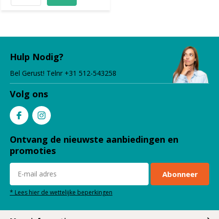
Hulp Nodig?
Bel Gerust! Telnr +31 512-543258
Volg ons
Ontvang de nieuwste aanbiedingen en
promoties
Abonneer
* Lees hier de wettelijke beperkingen