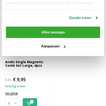
verzameld op basis van uw gebruik van hun services.
-66%
SALE
Details tonen
Alles toestaan
Aanpassen
Andis Single Magnetic
Comb Set Large, 4pcs
€ 9,95
€ 29,-
Dinsdag in huis
Vergelijk