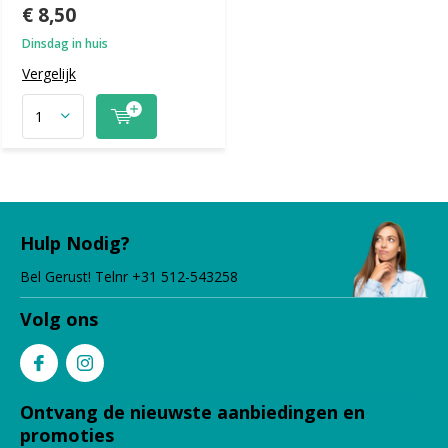
€ 8,50
Dinsdag in huis
Vergelijk
Hulp Nodig?
Bel Gerust! Telnr +31 512-543258
Volg ons
Ontvang de nieuwste aanbiedingen en
promoties