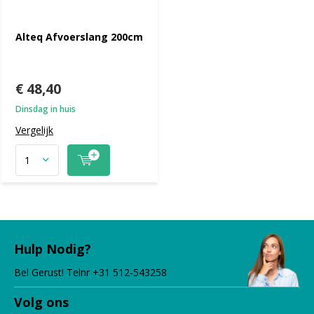
Alteq Afvoerslang 200cm
€ 48,40
Dinsdag in huis
Vergelijk
Hulp Nodig?
Bel Gerust! Telnr +31 512-543258
Volg ons