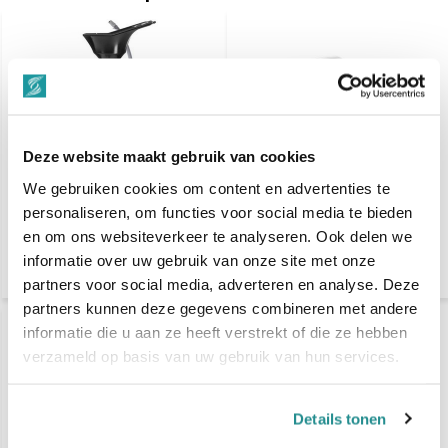
Deze website maakt gebruik van cookies
We gebruiken cookies om content en advertenties te
Alteq Mobiele Wasbak ,
Alteq Ziekenhuis
verstelbaar pedaal met
Wasbak
personaliseren, om functies voor social media te bieden
wielen
en om ons websiteverkeer te analyseren. Ook delen we
informatie over uw gebruik van onze site met onze
€ 399,-
€ 290,40
€ 520,30
partners voor social media, adverteren en analyse. Deze
partners kunnen deze gegevens combineren met andere
informatie die u aan ze heeft verstrekt of die ze hebben
verzameld op basis van uw gebruik van hun services.
Details tonen