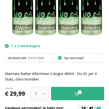
1 a 2 werkdagen
Artikelcode:
541012649
Op voorraad
Marmara Barber Aftershave Cologne 400ml - No 65. per 4
Stuks, Extra Voordeel
€ 35,99
€ 29,99
1
0
:
4
1
:
0
6
Vandaag verzonden? Je hebt nog: