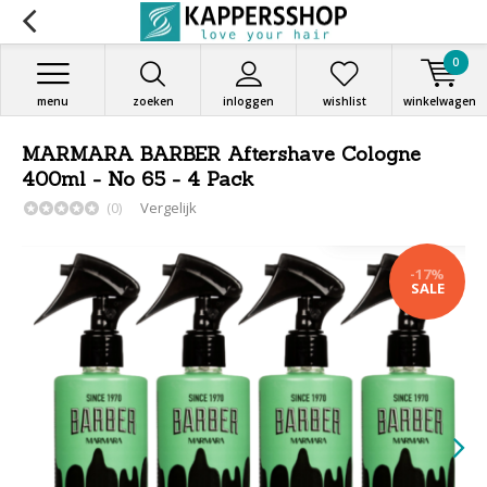
0
menu
zoeken
inloggen
wishlist
winkelwagen
MARMARA BARBER Aftershave Cologne
400ml - No 65 - 4 Pack
(0)
Vergelijk
-17%
SALE