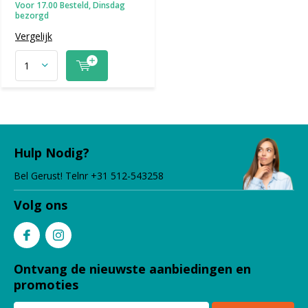
Voor 17.00 Besteld, Dinsdag
bezorgd
Vergelijk
Hulp Nodig?
Bel Gerust! Telnr +31 512-543258
Volg ons
Ontvang de nieuwste aanbiedingen en
promoties