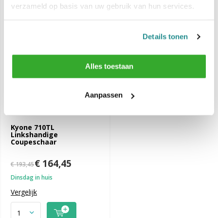
verzameld op basis van uw gebruik van hun services.
-15%
SALE
Details tonen
Alles toestaan
Aanpassen
Kyone 710TL
Linkshandige
Coupeschaar
€ 164,45
€ 193,45
Dinsdag in huis
Vergelijk