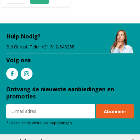
Hulp Nodig?
Bel Gerust! Telnr +31 512-543258
Volg ons
Ontvang de nieuwste aanbiedingen en
promoties
Abonneer
* Lees hier de wettelijke beperkingen