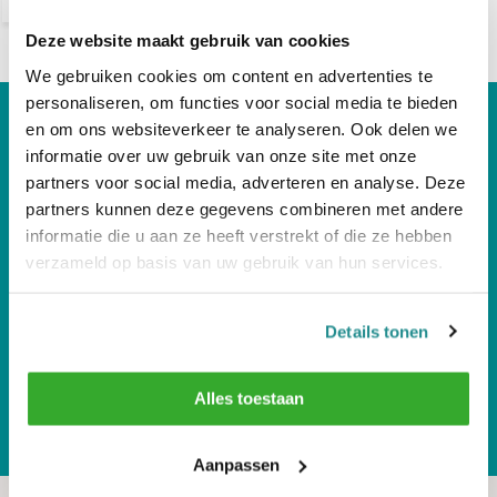
Deze website maakt gebruik van cookies
We gebruiken cookies om content en advertenties te
personaliseren, om functies voor social media te bieden
Hulp Nodig?
en om ons websiteverkeer te analyseren. Ook delen we
informatie over uw gebruik van onze site met onze
Bel Gerust! Telnr +31 512-543258
partners voor social media, adverteren en analyse. Deze
partners kunnen deze gegevens combineren met andere
Volg ons
informatie die u aan ze heeft verstrekt of die ze hebben
verzameld op basis van uw gebruik van hun services.
Ontvang de nieuwste aanbiedingen en
Details tonen
promoties
Abonneer
Alles toestaan
* Lees hier de wettelijke beperkingen
Aanpassen